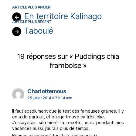
En territoire Kalinago
←
Taboulé
→
19 réponses sur « Puddings chia
framboise »
dit :
Charlottemous
25 juillet 2014 à 7 h 14 min
Il faut absolument que je test ces fameuses graines. Il y
en a de partout, et puis je trouve ça très jolie.
J’essayerais sûrement ta recette, mais pendant mes
vacances aussi, j’aurais plus de temps…
Bonnes vacances à toi !!! (je vais courir :))