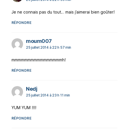
Je ne connais pas du tout… mais j’aimerai bien goûter!
RÉPONDRE
dit :
moum007
25 juillet 2014 à 22 h 57 min
mmmmmmmmmmmmmmmmh!
RÉPONDRE
dit :
Nedj
25 juillet 2014 à 23 h 11 min
YUM YUM !!!!
RÉPONDRE