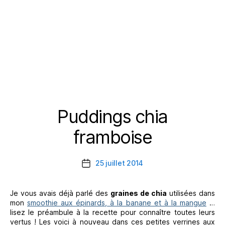
Puddings chia
Catégories
framboise
25 juillet 2014
Date
de
l’article
Je vous avais déjà parlé des
graines de chia
utilisées dans
mon
smoothie aux épinards, à la banane et à la mangue
…
lisez le préambule à la recette pour connaître toutes leurs
vertus ! Les voici à nouveau dans ces petites verrines aux