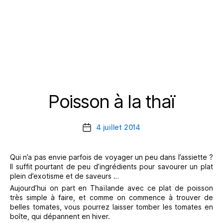
Poisson à la thaï
Catégories
4 juillet 2014
Date
de
l’article
Qui n’a pas envie parfois de voyager un peu dans l’assiette ?
Il suffit pourtant de peu d’ingrédients pour savourer un plat
plein d’exotisme et de saveurs …
Aujourd’hui on part en Thaïlande avec ce plat de poisson
très simple à faire, et comme on commence à trouver de
belles tomates, vous pourrez laisser tomber les tomates en
boîte, qui dépannent en hiver.