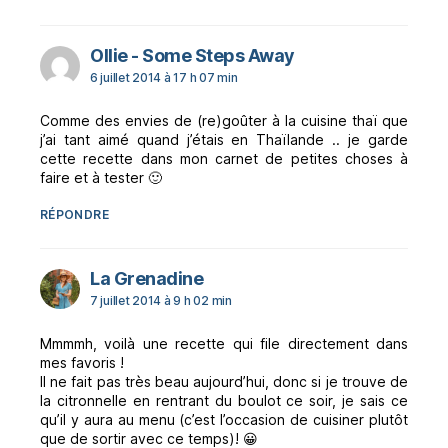
dit :
Ollie - Some Steps Away
6 juillet 2014 à 17 h 07 min
Comme des envies de (re)goûter à la cuisine thaï que
j’ai tant aimé quand j’étais en Thaïlande .. je garde
cette recette dans mon carnet de petites choses à
faire et à tester 🙂
RÉPONDRE
dit :
La Grenadine
7 juillet 2014 à 9 h 02 min
Mmmmh, voilà une recette qui file directement dans
mes favoris !
Il ne fait pas très beau aujourd’hui, donc si je trouve de
la citronnelle en rentrant du boulot ce soir, je sais ce
qu’il y aura au menu (c’est l’occasion de cuisiner plutôt
que de sortir avec ce temps)! 😀