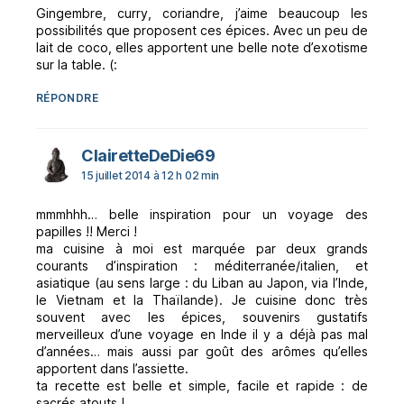
Gingembre, curry, coriandre, j’aime beaucoup les
possibilités que proposent ces épices. Avec un peu de
lait de coco, elles apportent une belle note d’exotisme
sur la table. (:
RÉPONDRE
dit :
ClairetteDeDie69
15 juillet 2014 à 12 h 02 min
mmmhhh… belle inspiration pour un voyage des
papilles !! Merci !
ma cuisine à moi est marquée par deux grands
courants d’inspiration : méditerranée/italien, et
asiatique (au sens large : du Liban au Japon, via l’Inde,
le Vietnam et la Thaïlande). Je cuisine donc très
souvent avec les épices, souvenirs gustatifs
merveilleux d’une voyage en Inde il y a déjà pas mal
d’années… mais aussi par goût des arômes qu’elles
apportent dans l’assiette.
ta recette est belle et simple, facile et rapide : de
sacrés atouts !