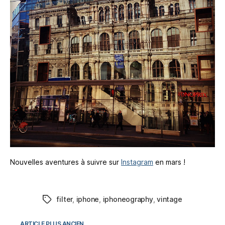
Nouvelles aventures à suivre sur
Instagram
en mars !
filter
,
iphone
,
iphoneography
,
vintage
Étiquettes