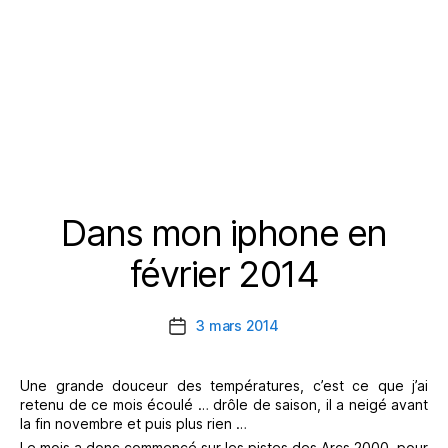
Dans mon iphone en
Catégories
février 2014
3 mars 2014
Date
de
l’article
Une grande douceur des températures, c’est ce que j’ai
retenu de ce mois écoulé … drôle de saison, il a neigé avant
la fin novembre et puis plus rien …
Le mois a donc commencé sur les pistes des Arcs 2000, pour