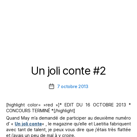
Un joli conte #2
Catégories
7 octobre 2013
Date
de
l’article
[highlight color= »red »]* EDIT DU 16 OCTOBRE 2013 *
CONCOURS TERMINÉ *[/highlight]
Quand May m’a demandé de participer au deuxième numéro
d’ «
Un joli conte
« , le magazine qu’elle et Laetitia fabriquent
avec tant de talent, je peux vous dire que j’étais très flattée
et j’avais un peu de mal à y croire.