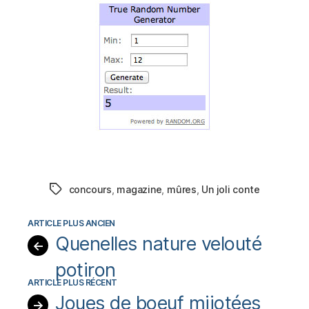
concours
,
magazine
,
mûres
,
Un joli conte
Étiquettes
Quenelles nature velouté
←
potiron
Joues de boeuf mijotées
→