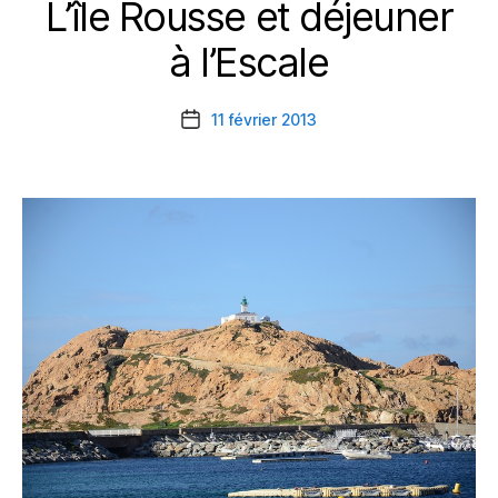
L’île Rousse et déjeuner
Catégories
à l’Escale
11 février 2013
Date
de
l’article