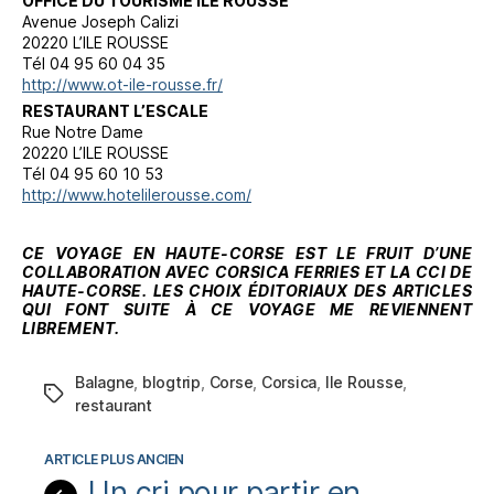
OFFICE DU TOURISME ILE ROUSSE
Avenue Joseph Calizi
20220 L’ILE ROUSSE
Tél 04 95 60 04 35
http://www.ot-ile-rousse.fr/
RESTAURANT L’ESCALE
Rue Notre Dame
20220 L’ILE ROUSSE
Tél 04 95 60 10 53
http://www.hotelilerousse.com/
CE VOYAGE EN HAUTE-CORSE EST LE FRUIT D’UNE
COLLABORATION AVEC CORSICA FERRIES ET LA CCI DE
HAUTE-CORSE. LES CHOIX ÉDITORIAUX DES ARTICLES
QUI FONT SUITE À CE VOYAGE ME REVIENNENT
LIBREMENT.
Balagne
,
blogtrip
,
Corse
,
Corsica
,
Ile Rousse
,
Étiquettes
restaurant
Un cri pour partir en