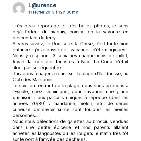
dit :
L@urence
11 février 2013 à 12 h 06 min
Très beau reportage et très belles photos, je sens
déjà l’odeur du maquis, comme on la savoure en
descendant du ferry …
Si vous saviez, Ile-Rousse et la Corse, c’est toute mon
enfance : j’y ai passé des vacances d’été magiques !
Nous y respirions 3 semaines chaque mois de juillet,
fuyant la ruée des touristes à Nice. La Corse n’était
alors pas si fréquentée.
J’ai appris à nager à 5 ans sur la plage d’Ile-Rousse, au
Club des Marsouins.
Le soir, en rentrant de la plage, nous nous arrêtions à
l’Escale, chez Dominique, pour savourer une glace
« maison » aux parfums uniques à l’époque (dans les
années 70/80) : mandarine, melon, etc. Je serais
curieuse de savoir si ce sont toujours les mêmes
personnes…
Nous nous délections de galettes au brocciu vendues
dans une petite épicerie et nos parents allaient
acheter les langoustes ou les rougets le matin très tôt
sur le port à l’arrivée des pêcheurs.