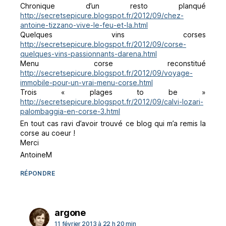
Chronique d’un resto planqué
http://secretsepicure.blogspot.fr/2012/09/chez-
antoine-tizzano-vive-le-feu-et-la.html
Quelques vins corses
http://secretsepicure.blogspot.fr/2012/09/corse-
quelques-vins-passionnants-darena.html
Menu corse reconstitué
http://secretsepicure.blogspot.fr/2012/09/voyage-
immobile-pour-un-vrai-menu-corse.html
Trois « plages to be »
http://secretsepicure.blogspot.fr/2012/09/calvi-lozari-
palombaggia-en-corse-3.html
En tout cas ravi d’avoir trouvé ce blog qui m’a remis la
corse au coeur !
Merci
AntoineM
RÉPONDRE
dit :
argone
11 février 2013 à 22 h 20 min