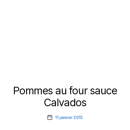
Pommes au four sauce
Catégories
Calvados
11 janvier 2013
Date
de
l’article