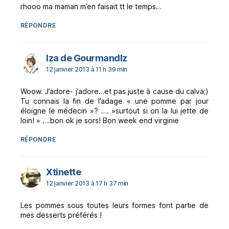
rhooo ma maman m’en faisait tt le temps…
RÉPONDRE
dit :
Iza de GourmandIz
12 janvier 2013 à 11 h 39 min
Woow. J’adore- j’adore…et pas juste à cause du calva;)
Tu connais la fin de l’adage « une pomme par jour
éloigne le médecin »? …. »surtout si on la lui jette de
loin! » ….bon ok je sors! Bon week end virginie
RÉPONDRE
dit :
Xtinette
12 janvier 2013 à 17 h 37 min
Les pommes sous toutes leurs formes font partie de
mes desserts préférés !