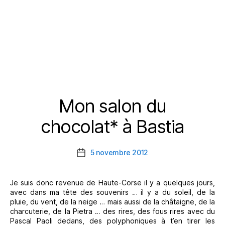
Mon salon du
Catégories
chocolat* à Bastia
5 novembre 2012
Date
de
l’article
Je suis donc revenue de Haute-Corse il y a quelques jours,
avec dans ma tête des souvenirs … il y a du soleil, de la
pluie, du vent, de la neige … mais aussi de la châtaigne, de la
charcuterie, de la Pietra … des rires, des fous rires avec du
Pascal Paoli dedans, des polyphoniques à t’en tirer les