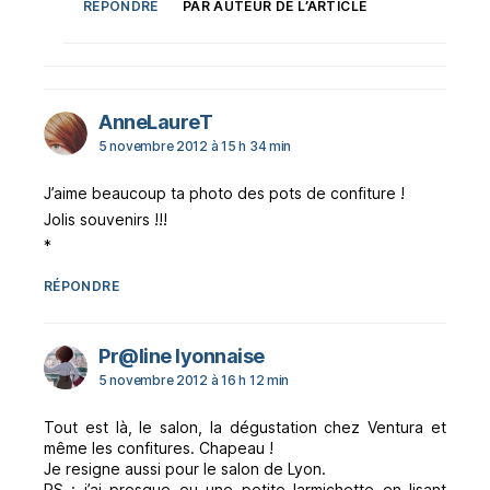
RÉPONDRE
PAR AUTEUR DE L’ARTICLE
dit :
AnneLaureT
5 novembre 2012 à 15 h 34 min
J’aime beaucoup ta photo des pots de confiture !
Jolis souvenirs !!!
*
RÉPONDRE
dit :
Pr@line lyonnaise
5 novembre 2012 à 16 h 12 min
Tout est là, le salon, la dégustation chez Ventura et
même les confitures. Chapeau !
Je resigne aussi pour le salon de Lyon.
PS : j’ai presque eu une petite larmichette en lisant