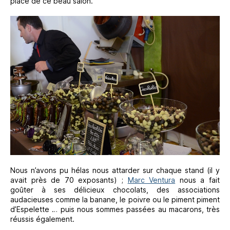
place de ce beau salon.
Nous n’avons pu hélas nous attarder sur chaque stand (il y
avait près de 70 exposants) ;
Marc Ventura
nous a fait
goûter à ses délicieux chocolats, des associations
audacieuses comme la banane, le poivre ou le piment piment
d’Espelette … puis nous sommes passées au macarons, très
réussis également.