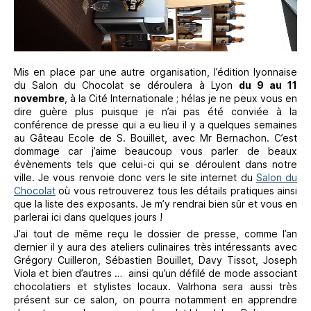
Mis en place par une autre organisation, l’édition lyonnaise
du Salon du Chocolat se déroulera à Lyon
du 9 au 11
novembre
, à la Cité Internationale ; hélas je ne peux vous en
dire guère plus puisque je n’ai pas été conviée à la
conférence de presse qui a eu lieu il y a quelques semaines
au Gâteau Ecole de S. Bouillet, avec Mr Bernachon. C’est
dommage car j’aime beaucoup vous parler de beaux
évènements tels que celui-ci qui se déroulent dans notre
ville. Je vous renvoie donc vers le site internet du
Salon du
Chocolat
où vous retrouverez tous les détails pratiques ainsi
que la liste des exposants. Je m’y rendrai bien sûr et vous en
parlerai ici dans quelques jours !
J’ai tout de même reçu le dossier de presse, comme l’an
dernier il y aura des ateliers culinaires très intéressants avec
Grégory Cuilleron, Sébastien Bouillet, Davy Tissot, Joseph
Viola et bien d’autres … ainsi qu’un défilé de mode associant
chocolatiers et stylistes locaux. Valrhona sera aussi très
présent sur ce salon, on pourra notamment en apprendre