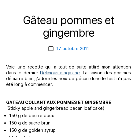
Gâteau pommes et
Catégories
gingembre
17 octobre 2011
Date
de
l’article
Voici une recette qui a tout de suite attiré mon attention
dans le dernier
Delicious magazine
. La saison des pommes
démarre bien, j’adore les noix de pécan donc le test n’a pas
été long à commencer.
GATEAU COLLANT AUX POMMES ET GINGEMBRE
(Sticky apple and gingerbread pecan loaf cake)
150 g de beurre doux
150 g de sucre brun
150 g de golden syrup