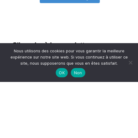
S'inscrire à la newsletter
Nous utilisons des cookies pour vous garantir la meilleure
expérience sur notre site web. Si vous continuez à utiliser ce
*
Adresse email
site, nous supposerons que vous en êtes satisfait.
OK
Non
Votre adresse email
HAUT
© 2026
A TASTE OF MY LIFE
↑