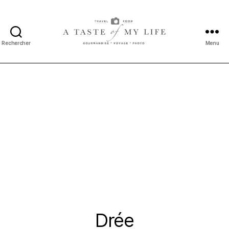
Rechercher
Menu
A
taste
of
my
life
Drée
Catégories